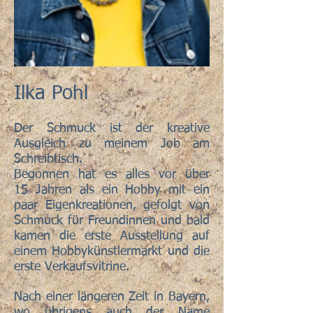
Ilka Pohl
Der Schmuck ist der kreative
Ausgleich zu meinem Job am
Schreibtisch.
Begonnen hat es alles vor über
15 Jahren als ein Hobby mit ein
paar Eigenkreationen, gefolgt von
Schmuck für Freundinnen und bald
kamen die erste Ausstellung auf
einem Hobbykünstlermarkt und die
erste Verkaufsvitrine.
Nach einer längeren Zeit in Bayern,
wo übrigens auch der Name