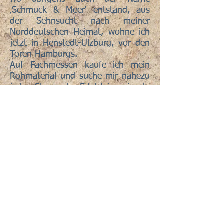
‚Schmuck & Meer‘ entstand, aus
der Sehnsucht nach meiner
Norddeutschen Heimat, wohne ich
jetzt in Henstedt-Ulzburg, vor den
Toren Hamburgs.
Auf Fachmessen kaufe ich mein
Rohmaterial und suche mir nahezu
jeden Strang der Edelsteine einzeln
aus, da mir die Qualität sehr
wichtig ist, ebenso ist es bei dem
Sterling Silber für die Zwischenteile,
Brisuren und Verschlüsse.
Ich hoffe Ihnen werden meine
Kreationen gefallen und freue mich
immer, wenn mein Schmuck die
passende Trägerin findet.