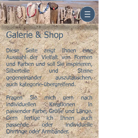
Galerie & Shop
Diese Seite zeigt Ihnen eine
Auswahl der Vielfalt von Formen
und Farben und soll Sie inspirieren,
Silberteile und Steine
gegeneinander auszutauschen,
auch kategorie-übergreifend.
Fragen Sie mich gern nach
individuellen Kreationen in
passender Farbe, Größe und Länge.
Gern fertige ich Ihnen auch
passende oder individuelle
Ohrringe oder Armbänder.